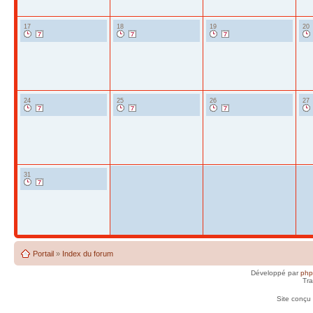
17
18
19
20
24
25
26
27
31
Portail
»
Index du forum
Développé par
ph
Tra
Site conçu 