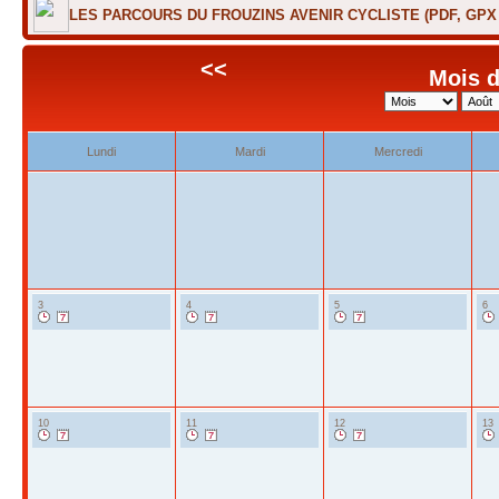
LES PARCOURS DU FROUZINS AVENIR CYCLISTE (PDF, GP
<<
Mois d
Lundi
Mardi
Mercredi
3
4
5
6
10
11
12
13