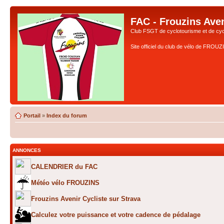
FAC - Frouzins Aven
Club FSGT de cyclotourisme et de cyc
Site officiel du club de vélo de FROU
Portail
»
Index du forum
ANNONCES
CALENDRIER du FAC
Météo vélo FROUZINS
Frouzins Avenir Cycliste sur Strava
Calculez votre puissance et votre cadence de pédalage