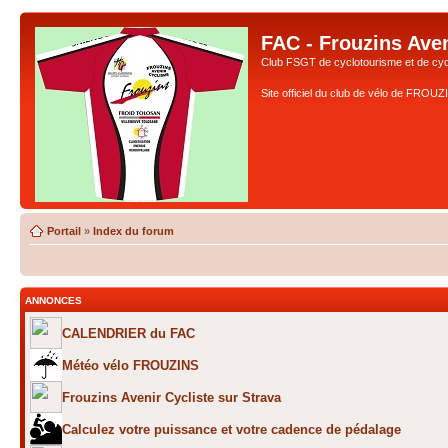
FAC - Frouzins Aven
Club FSGT de cyclotourisme et de cyc
Site officiel du club de vélo de FROU
Portail
»
Index du forum
ANNONCES
CALENDRIER du FAC
Météo vélo FROUZINS
Frouzins Avenir Cycliste sur Strava
Calculez votre puissance et votre cadence de pédalage