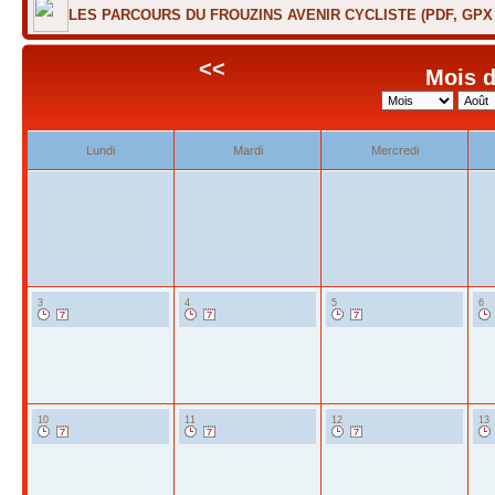
LES PARCOURS DU FROUZINS AVENIR CYCLISTE (PDF, GP
<<
Mois d
Lundi
Mardi
Mercredi
3
4
5
6
10
11
12
13