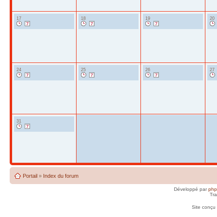
17
18
19
20
24
25
26
27
31
Portail
»
Index du forum
Développé par
ph
Tra
Site conçu 