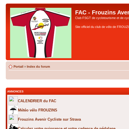
FAC - Frouzins Aven
Club FSGT de cyclotourisme et de cyc
Site officiel du club de vélo de FROU
Portail
»
Index du forum
ANNONCES
CALENDRIER du FAC
Météo vélo FROUZINS
Frouzins Avenir Cycliste sur Strava
Calculez votre puissance et votre cadence de pédalage