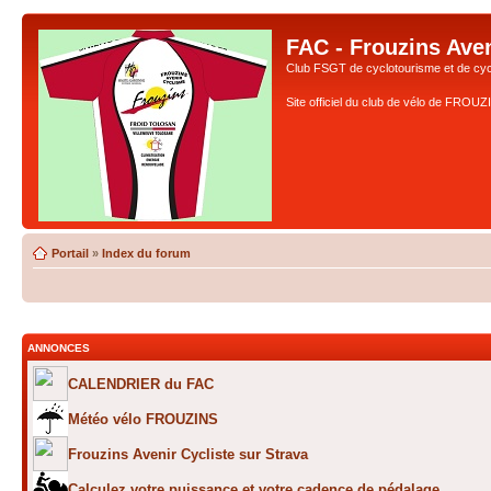
FAC - Frouzins Aven
Club FSGT de cyclotourisme et de cyc
Site officiel du club de vélo de FROU
Portail
»
Index du forum
ANNONCES
CALENDRIER du FAC
Météo vélo FROUZINS
Frouzins Avenir Cycliste sur Strava
Calculez votre puissance et votre cadence de pédalage