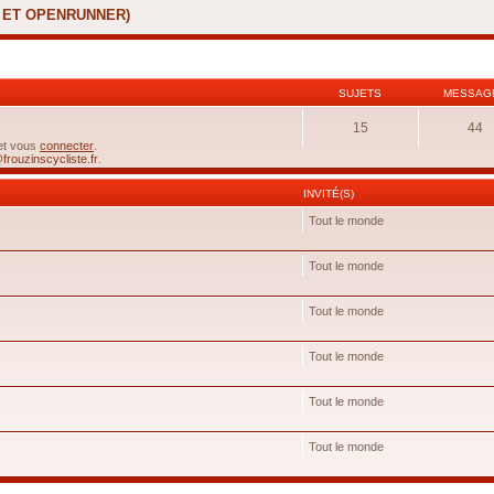
X ET OPENRUNNER)
SUJETS
MESSAG
15
44
 et vous
connecter
.
frouzinscycliste.fr
.
INVITÉ(S)
Tout le monde
Tout le monde
Tout le monde
Tout le monde
Tout le monde
Tout le monde