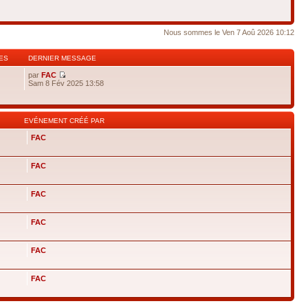
Nous sommes le Ven 7 Aoû 2026 10:12
ES
DERNIER MESSAGE
par
FAC
Sam 8 Fév 2025 13:58
EVÉNEMENT CRÉÉ PAR
FAC
FAC
FAC
FAC
FAC
FAC