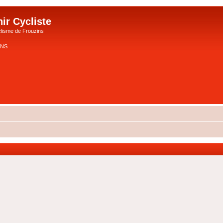
ir Cycliste
lisme de Frouzins
ZINS