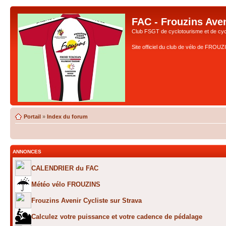
FAC - Frouzins Aven
Club FSGT de cyclotourisme et de cyc
Site officiel du club de vélo de FROU
Portail
»
Index du forum
ANNONCES
CALENDRIER du FAC
Météo vélo FROUZINS
Frouzins Avenir Cycliste sur Strava
Calculez votre puissance et votre cadence de pédalage