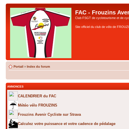
FAC - Frouzins Aven
Club FSGT de cyclotourisme et de cyc
Site officiel du club de vélo de FROU
Portail
»
Index du forum
ANNONCES
CALENDRIER du FAC
Météo vélo FROUZINS
Frouzins Avenir Cycliste sur Strava
Calculez votre puissance et votre cadence de pédalage