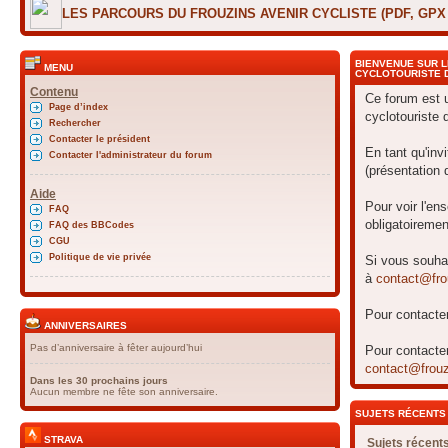
LES PARCOURS DU FROUZINS AVENIR CYCLISTE (PDF, GP
BIENVENUE SUR L
MENU
CYCLOTOURISTE 
Contenu
Ce forum est 
Page d’index
cyclotouriste 
Rechercher
Contacter le président
En tant qu'inv
Contacter l'administrateur du forum
(présentation 
Aide
Pour voir l'en
FAQ
obligatoireme
FAQ des BBCodes
CGU
Politique de vie privée
Si vous souhai
à
contact@frou
Pour contacter
ANNIVERSAIRES
Pas d’anniversaire à fêter aujourd’hui
Pour contacter
contact@frouzi
Dans les 30 prochains jours
Aucun membre ne fête son anniversaire.
SUJETS RÉCENTS
STRAVA
Sujets récent