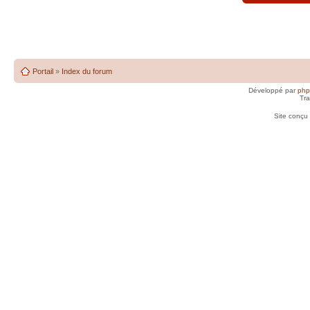
Portail
»
Index du forum
Développé par
ph
Tra
Site conçu 