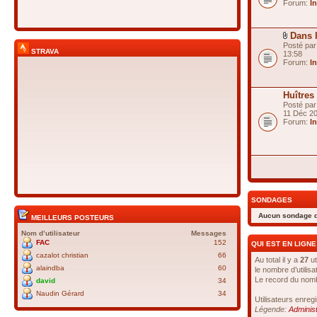
Forum:
I
Dans l
Posté pa
STRAVA
13:58
Forum:
I
Huîtres 
Posté pa
11 Déc 2
Forum:
I
SONDAGES
Aucun sondage d
MEILLEURS POSTEURS
Nom d’utilisateur
Messages
FAC
152
QUI EST EN LIGNE
cazalot christian
66
Au total il y a
27
ut
alaindba
60
le nombre d’utilis
Le record du nombr
david
34
Naudin Gérard
34
Utilisateurs enregi
Légende:
Adminis