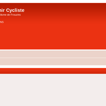
ir Cycliste
lisme de Frouzins
ZINS