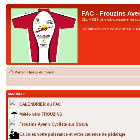
FAC - Frouzins Aven
Club FSGT de cyclotourisme et de cyc
Site officiel du club de vélo de FROU
Portail
»
Index du forum
ANNONCES
CALENDRIER du FAC
Météo vélo FROUZINS
Frouzins Avenir Cycliste sur Strava
Calculez votre puissance et votre cadence de pédalage