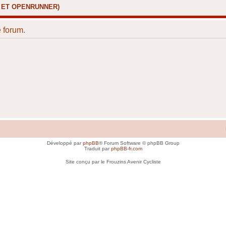
X ET OPENRUNNER)
 forum.
Développé par
phpBB
® Forum Software © phpBB Group
Traduit par
phpBB-fr.com
Site conçu par le Frouzins Avenir Cycliste