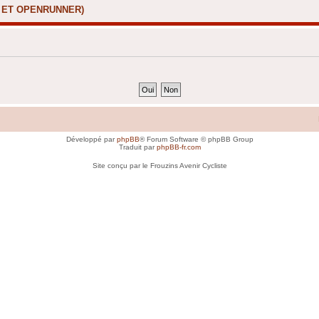
X ET OPENRUNNER)
Développé par
phpBB
® Forum Software © phpBB Group
Traduit par
phpBB-fr.com
Site conçu par le Frouzins Avenir Cycliste