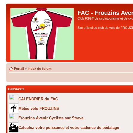
FAC - Frouzins Aven
Club FSGT de cyclotourisme et de cyc
Site officiel du club de vélo de FROU
Portail
»
Index du forum
ANNONCES
CALENDRIER du FAC
Météo vélo FROUZINS
Frouzins Avenir Cycliste sur Strava
Calculez votre puissance et votre cadence de pédalage