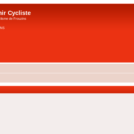
ir Cycliste
lisme de Frouzins
ZINS