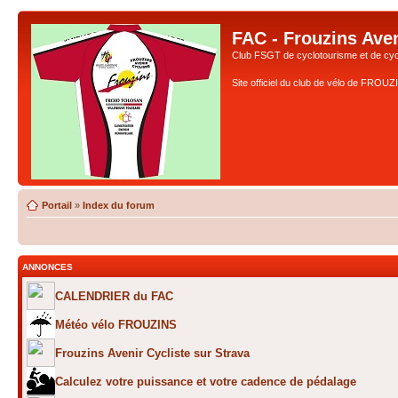
FAC - Frouzins Aven
Club FSGT de cyclotourisme et de cyc
Site officiel du club de vélo de FROU
Portail
»
Index du forum
ANNONCES
CALENDRIER du FAC
Météo vélo FROUZINS
Frouzins Avenir Cycliste sur Strava
Calculez votre puissance et votre cadence de pédalage