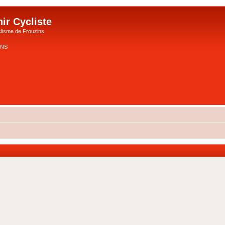
ir Cycliste
lisme de Frouzins
ZINS