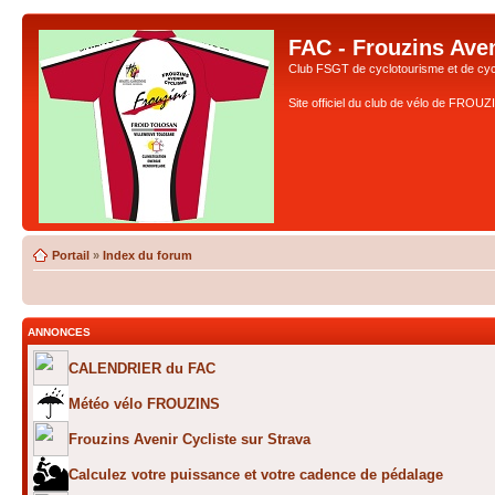
FAC - Frouzins Aven
Club FSGT de cyclotourisme et de cyc
Site officiel du club de vélo de FROU
Portail
»
Index du forum
ANNONCES
CALENDRIER du FAC
Météo vélo FROUZINS
Frouzins Avenir Cycliste sur Strava
Calculez votre puissance et votre cadence de pédalage