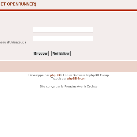
X ET OPENRUNNER)
u d’utilisateur, il
Développé par
phpBB
® Forum Software © phpBB Group
Traduit par
phpBB-fr.com
Site conçu par le Frouzins Avenir Cycliste