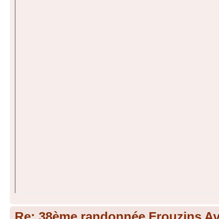
Re: 38ème randonnée Frouzins Ave