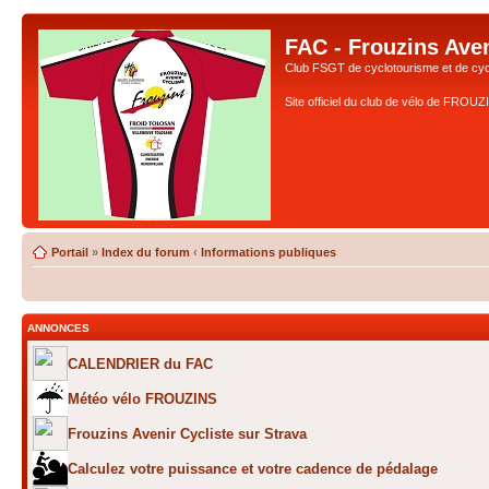
FAC - Frouzins Aven
Club FSGT de cyclotourisme et de cyc
Site officiel du club de vélo de FROU
Portail
»
Index du forum
‹
Informations publiques
ANNONCES
CALENDRIER du FAC
Météo vélo FROUZINS
Frouzins Avenir Cycliste sur Strava
Calculez votre puissance et votre cadence de pédalage