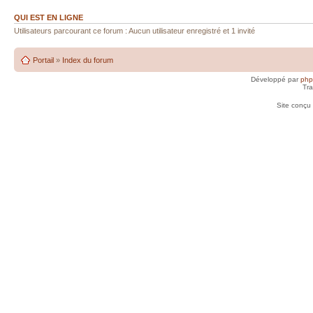
QUI EST EN LIGNE
Utilisateurs parcourant ce forum : Aucun utilisateur enregistré et 1 invité
Portail
»
Index du forum
Développé par
ph
Tra
Site conçu 