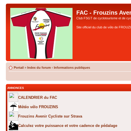
FAC - Frouzins Aven
Club FSGT de cyclotourisme et de cyc
Site officiel du club de vélo de FROU
Portail
»
Index du forum
‹
Informations publiques
ANNONCES
CALENDRIER du FAC
Météo vélo FROUZINS
Frouzins Avenir Cycliste sur Strava
Calculez votre puissance et votre cadence de pédalage