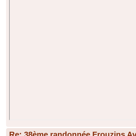
Re: 38ème randonnée Frouzins Ave