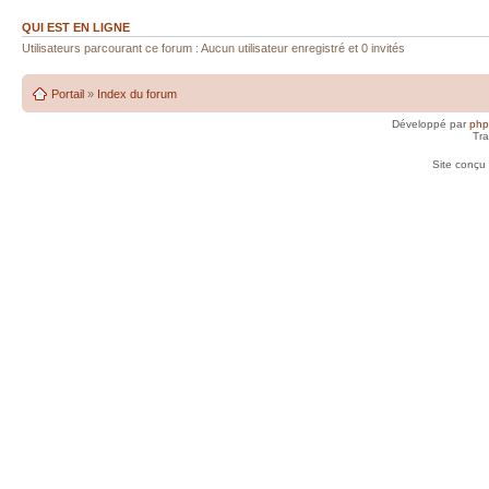
QUI EST EN LIGNE
Utilisateurs parcourant ce forum : Aucun utilisateur enregistré et 0 invités
Portail
»
Index du forum
Développé par
ph
Tra
Site conçu 